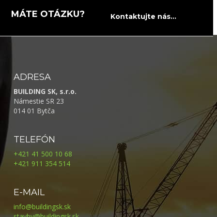
MÁTE OTÁZKU?
Kontaktujte nás...
ADRESA
BUILDING SK, s.r.o.
Námestie SR 23
014 01 Bytča
TELEFÓN
+421 41 500 10 68
+421 911 354 514
E-MAIL
info@buildingsk.sk
stavby@buildingsk.sk