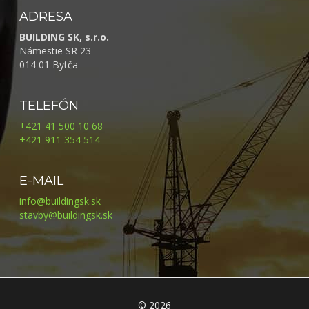
ADRESA
BUILDING SK, s.r.o.
Námestie SR 23
014 01 Bytča
TELEFÓN
+421 41 500 10 68
+421 911 354 514
E-MAIL
info@buildingsk.sk
stavby@buildingsk.sk
© 2026