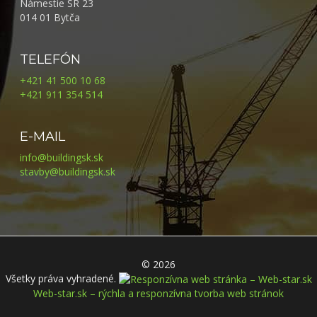
Námestie SR 23
014 01 Bytča
TELEFÓN
+421 41 500 10 68
+421 911 354 514
E-MAIL
info@buildingsk.sk
stavby@buildingsk.sk
© 2026
Všetky práva vyhradené.
Web-star.sk – rýchla a responzívna tvorba web stránok